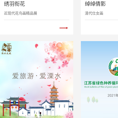
绣羽衔花
绰绰倩影
近现代花鸟画精品展
清代仕女画