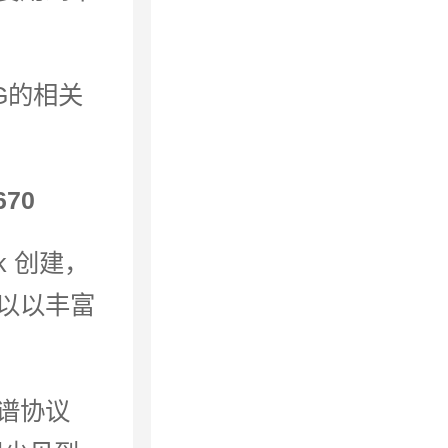
G的相关
670
ok 创建，
以以丰富
谱协议