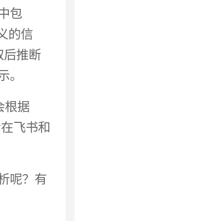
中包
定义的信
取后推断
示。
会根据
看在飞书和
析呢？有