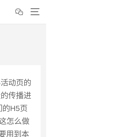
5活动页的
量的传播进
的H5页
，这怎么做
要用到本