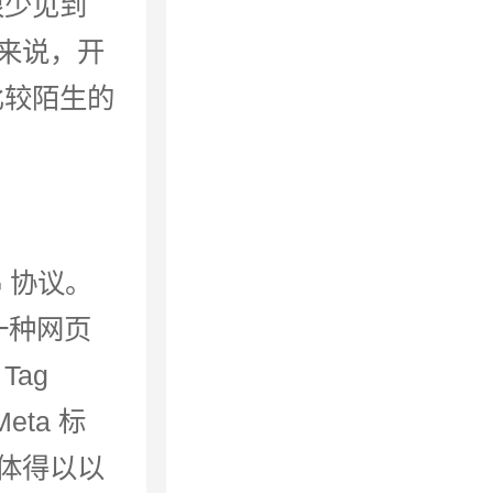
乎很少见到
来说，开
一个比较陌生的
G 协议。
的一种网页
Tag
ta 标
体得以以