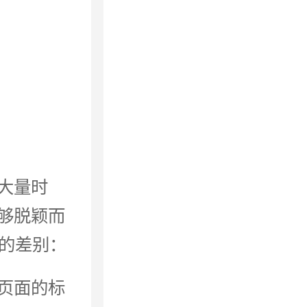
大量时
够脱颖而
析的差别：
页面的标