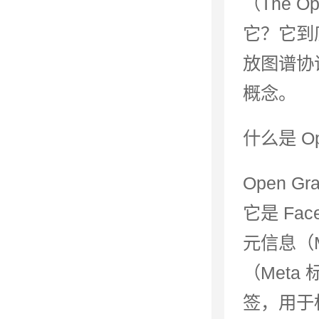
（The O
它？它到
放图谱协议（
概念。
什么是 Ope
Open G
它是 Fac
元信息（Me
（Meta
签，用于