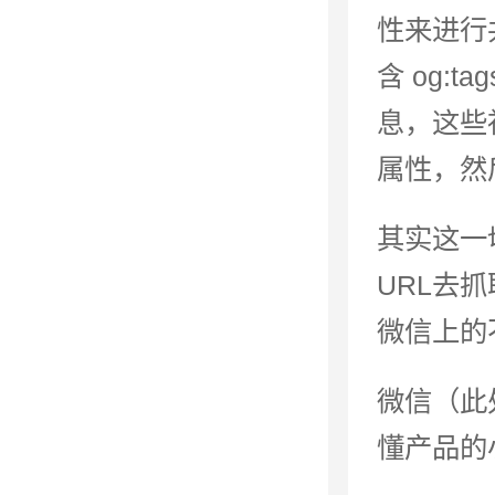
性来进行
含 og:
息，这些
属性，然
其实这一
URL去
微信上的
微信（此
懂产品的