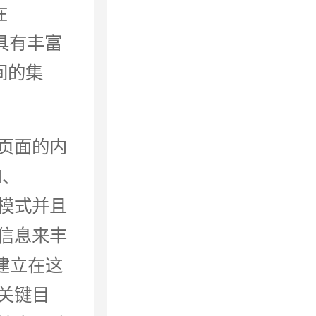
在
样具有丰富
之间的集
页面的内
al、
术和模式并且
信息来丰
议建立在这
关键目