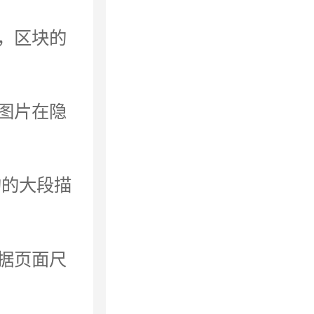
，区块的
图片在隐
的的大段描
据页面尺