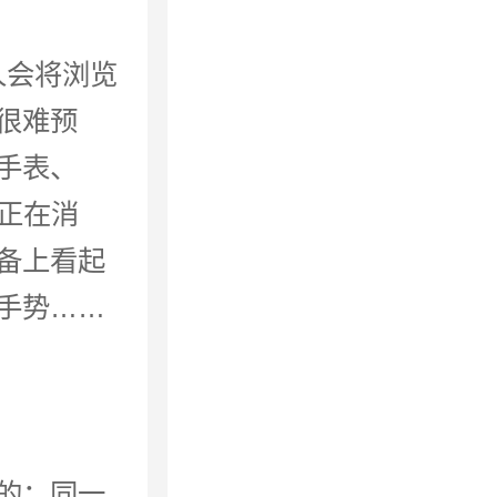
人会将浏览
很难预
手表、
念正在消
备上看起
手势……
的；同一