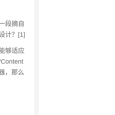
。
一段摘自
计？[1]
能够适应
ntent
作容器，那么