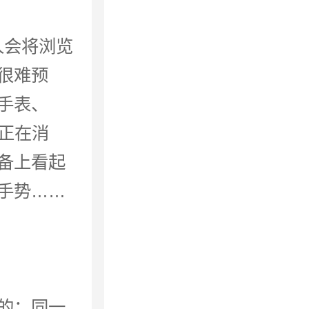
人会将浏览
很难预
手表、
念正在消
备上看起
手势……
的；同一