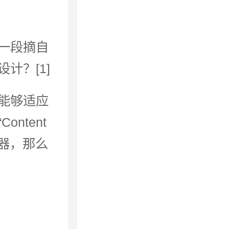
。
一段摘自
计？[1]
能够适应
ntent
作容器，那么