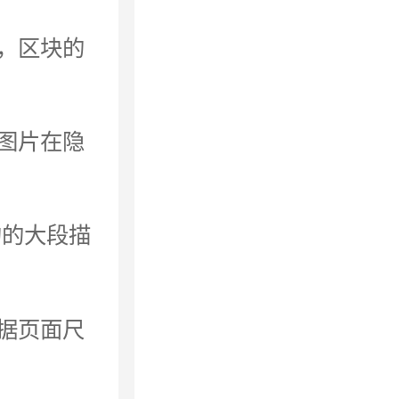
，区块的
图片在隐
的的大段描
据页面尺