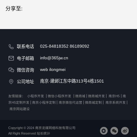
分享至:
025-84818352
86189092
联系电话
info@365jw.cn
电子邮箱
web ilongmei
微信咨询
南京·建邺江东中路313号4栋1501
公司地址
友情链接：
小程序开发
微信小程序开发
微商城
微商城开发
南京H5
南
京H5定制开发
南京小程序定制
南京微信代运营
微商城定制
南京系统开发
南京网站建设
Copyright © 2024 南京龙媒网络科技有限公司
All Right Reserved
站长统计