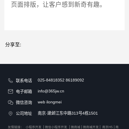
页面排版，让客户感到新奇有趣。
分享至:
025-84818352
86189092
联系电话
info@365jw.cn
电子邮箱
web ilongmei
微信咨询
南京·建邺江东中路313号4栋1501
公司地址
友情链接：
小程序开发
微信小程序开发
微商城
微商城开发
南京H5
南