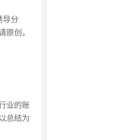
诱导分
请原创，
行业的账
以总结为