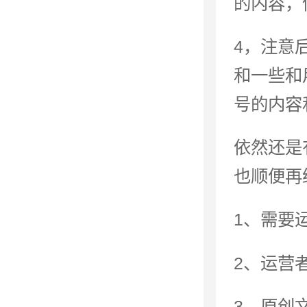
的内容，
4，注意
和一些和
号的内容
依然还是
也顺便再
1、需要
2、运营
3、原创