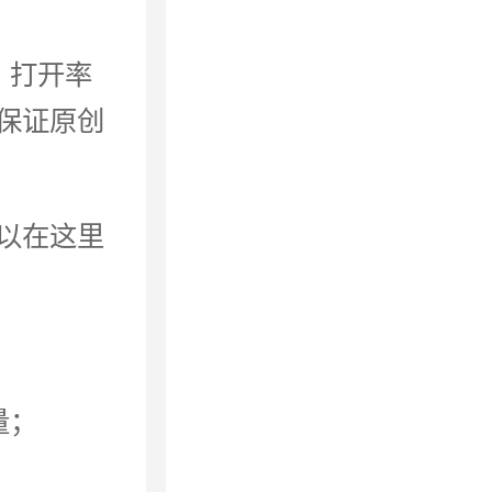
、打开率
保证原创
以在这里
量；