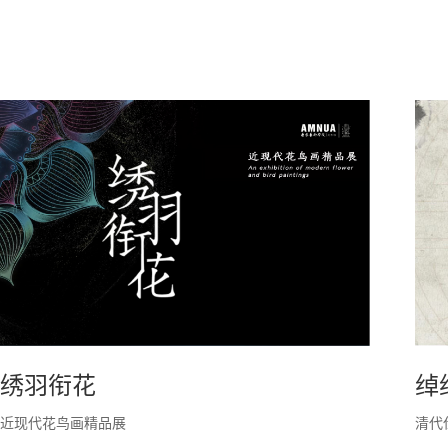
绣羽衔花
绰
近现代花鸟画精品展
清代