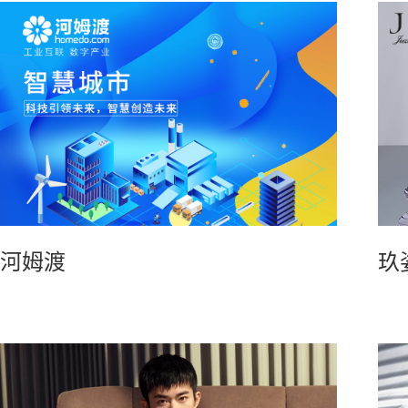
河姆渡
玖