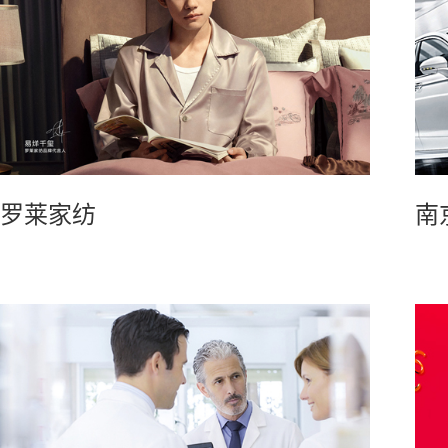
罗莱家纺
南